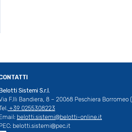
CONTATTI
Belotti Sistemi S.r.l.
Via F.lli Bandiera, 8 – 20068 Peschiera Borromeo (
Tel.
+39 0255308223
Email:
belotti.sistemi@belotti-online.it
PEC:
belotti.sistemi@pec.it