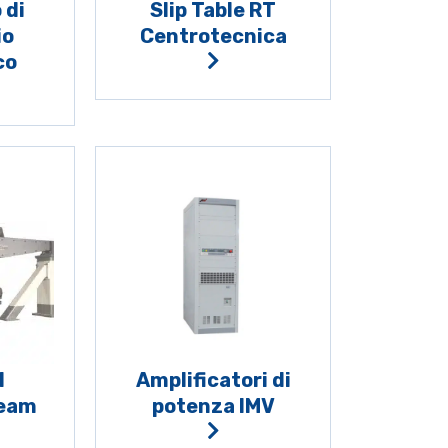
 di
Slip Table RT
io
Centrotecnica
co
l
Amplificatori di
Team
potenza IMV