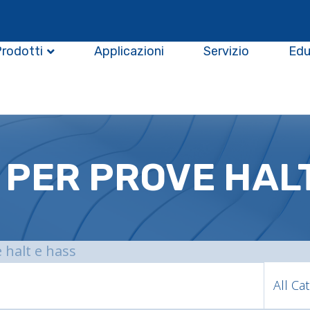
Prodotti
Applicazioni
Servizio
Edu
 PER PROVE HAL
 halt e hass
All Ca