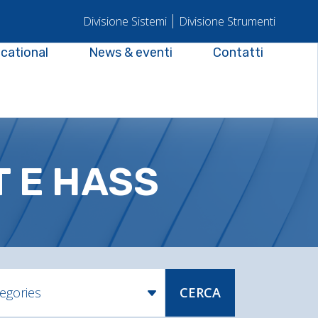
Divisione Sistemi
Divisione Strumenti
cational
News & eventi
Contatti
T E HASS
tegories
CERCA