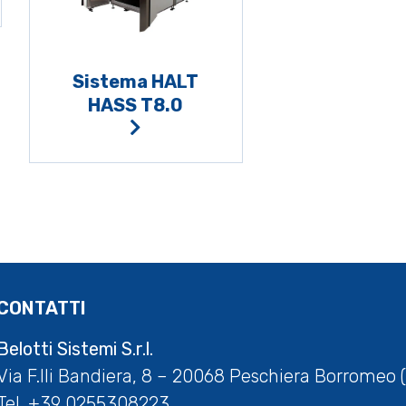
Sistema HALT
HASS T8.0
CONTATTI
Belotti Sistemi S.r.l.
Via F.lli Bandiera, 8 – 20068 Peschiera Borromeo (
Tel.
+39 0255308223