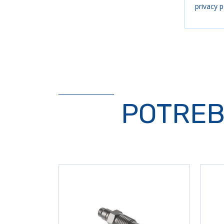
privacy p
POTREB