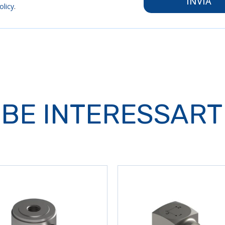
INVIA
olicy
.
BE INTERESSART