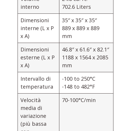
interno
702.6 Liters
Dimensioni
35″ x 35″ x 35″
interne (L x P
889 x 889 x 889
x A)
mm
Dimensioni
46.8″ x 61.6″ x 82.1″
esterne (L x P
1188 x 1564 x 2085
x A)
mm
Intervallo di
-100 to 250°C
temperatura
-148 to 482°F
Velocità
70-100°C/min
media di
variazione
(più bassa